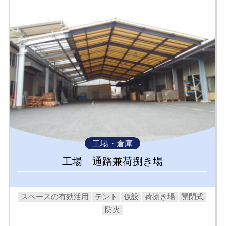
工場・倉庫
工場 通路兼荷捌き場
スペースの有効活用
テント
仮設
荷捌き場
開閉式
防火