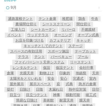
9月
通路屋根テント
テント倉庫
堆肥場
鶏舎
牛舎
農場間仕切り
シートスクリーン
間仕切り
工場入口
シートカーテン
リパーロ
不燃膜材
イベント
ウッドテラス
オーニング
オープン式典
お店を印象づける
カフェテリア
キャッチ
キャッチとしてのテント
ステージ
スペースの有効活用
スポーツ施設
テープカット
テラス
テント
バーベキュー
プール
ファイバーシート天井システム
リーステント
レンタルテント
仮設
仮設テント
会社行事
倉庫
光膜天井
動物よけ
印象的
地鎮祭
天井
太陽光をとりいれる
安全
安心
完通式
室内
屋外展示
展示スペース
庇
式典
急ぎの倉庫
提灯
日除け
日陰
木漏れ日
熱中症対策
目印
目立つ
目立つテント
神事
移動可能
竣工式
簡易な日除け
美術館
耐震天井
膜天井
荷捌き場
行事
透明テント
通路
遊園地