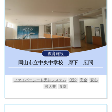
教育施設
岡山市立中央中学校 廊下 広間
ファイバーシート天井システム
仮設
安全
安心
膜天井
食堂